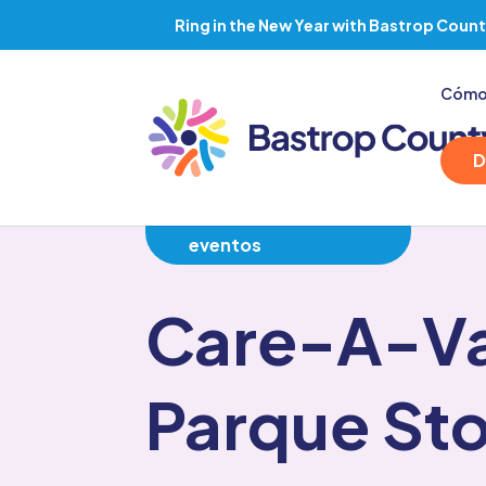
Ring in the New Year with Bastrop Count
Cómo
D
Volver a todos los
eventos
Care-A-V
Parque St