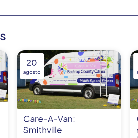
es
20
agosto
Care-A-Van:
Smithville