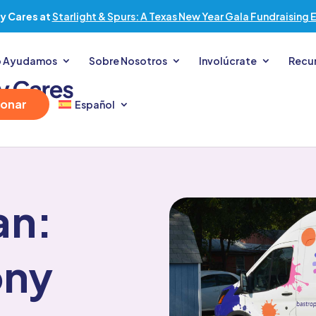
y Cares at
Starlight & Spurs: A Texas New Year Gala Fundraising 
 Ayudamos
Sobre Nosotros
Involúcrate
Recu
onar
Español
an:
ony