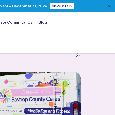
X
Event
• December 31, 2026
View Details
rsos Comunitarios
Blog