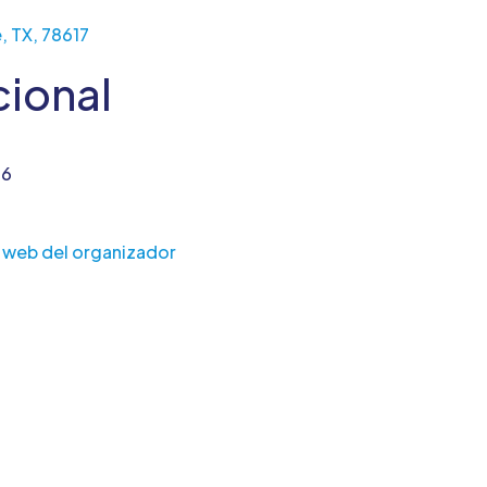
e, TX, 78617
cional
16
io web del organizador