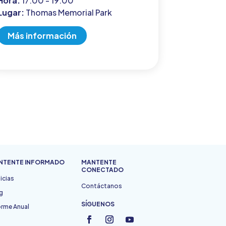
Hora:
17:00 - 19:00
Lugar:
Thomas Memorial Park
Más información
NTENTE INFORMADO
MANTENTE
CONECTADO
icias
Contáctanos
g
SÍGUENOS
orme Anual